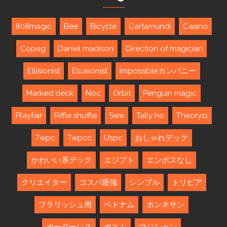
808magic
Bee
Bicycle
Cartamundi
Casino
Copag
Daniel madison
Direction of magician
Ellisionist
Ellusionist
Impossibleカンパニー
Marked deck
Noc
Orbit
Penguin magic
Playfair
Riffle shuffle
Swe
Tally ho
Theory11
Twpc
Twpcc
Uspc
おしゃれデック
かわいい系デック
エジプト
エンボスなし
クリエイター
コスパ最強
シンプル
トリビア
フラリッシュ用
ベトナム
ホンネサン
ボーダーレス
ポエム
マジシャン