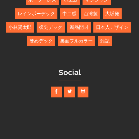
レインボーデック
中二感
台湾製
大坂発
小林賢太郎
復刻デック
新品開封
日本人デザイン
硬めデック
裏面フルカラー
雑記
Social