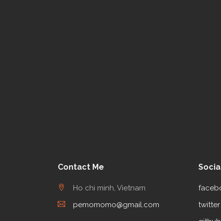
Contact Me
Socia
Ho chi minh, Vietnam
faceb
pemomomo@gmail.com
twitter