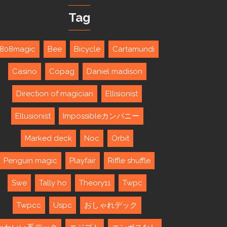
Tag
808magic
Bee
Bicycle
Cartamundi
Casino
Copag
Daniel madison
Direction of magician
Ellisionist
Ellusionist
Impossibleカンパニー
Marked deck
Noc
Orbit
Penguin magic
Playfair
Riffle shuffle
Swe
Tally ho
Theory11
Twpc
Twpcc
Uspc
おしゃれデック