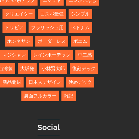
かわいい系デック
エジプト
エンボスなし
クリエイター
コスパ最強
シンプル
トリビア
フラリッシュ用
ベトナム
ホンネサン
ボーダーレス
ポエム
マジシャン
レインボーデック
中二感
台湾製
大坂発
小林賢太郎
復刻デック
新品開封
日本人デザイン
硬めデック
裏面フルカラー
雑記
Social