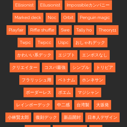
Ellisionist
Ellusionist
Impossibleカンパニー
Marked deck
Noc
Orbit
Penguin magic
Playfair
Riffle shuffle
Swe
Tally ho
Theory11
Twpc
Twpcc
Uspc
おしゃれデック
かわいい系デック
エジプト
エンボスなし
クリエイター
コスパ最強
シンプル
トリビア
フラリッシュ用
ベトナム
ホンネサン
ボーダーレス
ポエム
マジシャン
レインボーデック
中二感
台湾製
大坂発
小林賢太郎
復刻デック
新品開封
日本人デザイン