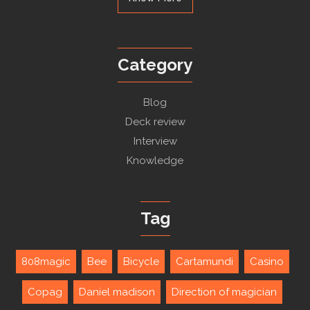
Category
Blog
Deck review
Interview
Knowledge
Tag
808magic
Bee
Bicycle
Cartamundi
Casino
Copag
Daniel madison
Direction of magician